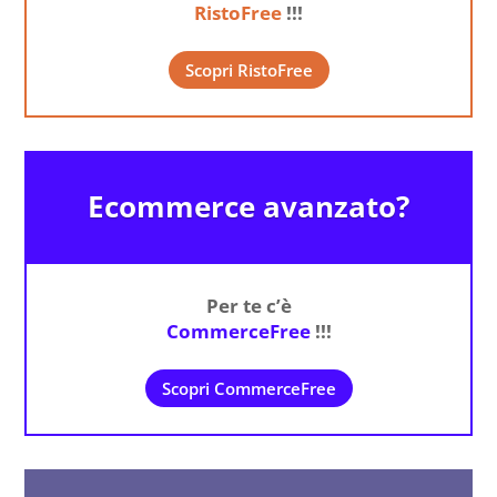
RistoFree
!!!
Scopri RistoFree
Ecommerce avanzato?
Per te c’è
CommerceFree
!!!
Scopri CommerceFree