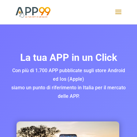
La tua APP in un Click
Con più di 1.700 APP pubblicate sugli store Android
ed Ios (Apple)
siamo un punto di riferimento in Italia per il mercato
delle APP.