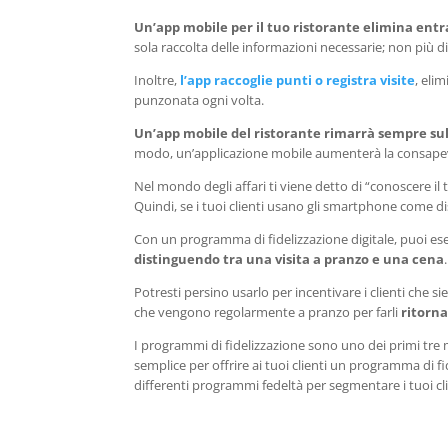
Un’app mobile per il tuo ristorante elimina entr
sola raccolta delle informazioni necessarie; non più d
Inoltre,
l’app raccoglie punti o registra visite
, eli
punzonata ogni volta.
Un’app mobile del ristorante rimarrà sempre sul
modo, un’applicazione mobile aumenterà la consapevol
Nel mondo degli affari ti viene detto di “conoscere i
Quindi, se i tuoi clienti usano gli smartphone come di
Con un programma di fidelizzazione digitale, puoi es
distinguendo tra una visita a pranzo e una cena
.
Potresti persino usarlo per incentivare i clienti che 
che vengono regolarmente a pranzo per farli
ritorn
I programmi di fidelizzazione sono uno dei primi tre m
semplice per offrire ai tuoi clienti un programma di fi
differenti programmi fedeltà per segmentare i tuoi cl