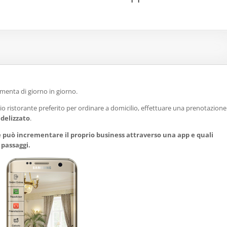
menta di giorno in giorno.
o ristorante preferito per ordinare a domicilio, effettuare una prenotazione
idelizzato
.
 può incrementare il proprio business attraverso una app e quali
 passaggi.