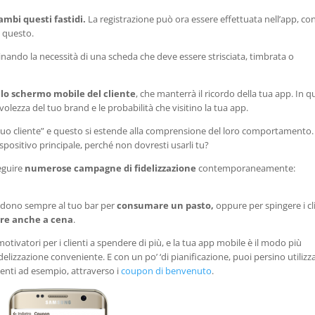
ambi questi fastidi.
La registrazione può ora essere effettuata nell’app, con
i questo.
minando la necessità di una scheda che deve essere strisciata, timbrata o
lo schermo mobile del cliente
, che manterrà il ricordo della tua app. In 
ezza del tuo brand e le probabilità che visitino la tua app.
l tuo cliente” e questo si estende alla comprensione del loro comportamento.
spositivo principale, perché non dovresti usarli tu?
eguire
numerose campagne di fidelizzazione
contemporaneamente:
siedono sempre al tuo bar per
consumare un pasto,
oppure per spingere i cl
are anche a cena
.
otivatori per i clienti a spendere di più, e la tua app mobile è il modo più
delizzazione conveniente. E con un po’ ‘di pianificazione, puoi persino utilizz
ienti ad esempio, attraverso i
coupon di benvenuto
.