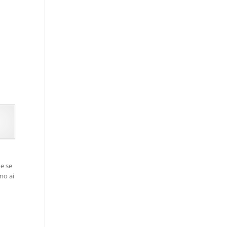
he se
no ai