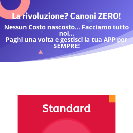
La rivoluzione? Canoni ZERO!
Nessun Costo nascosto… Facciamo tutto
noi…
Paghi una volta e gestisci la tua APP per
SEMPRE!
Standard